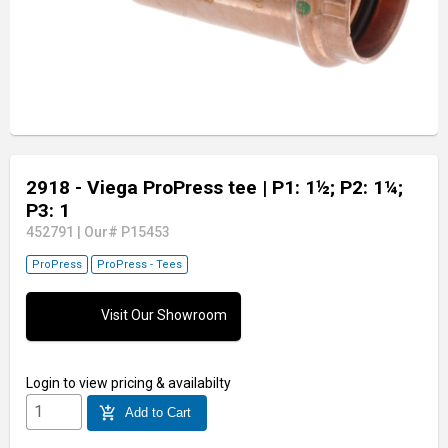
2918 - Viega ProPress tee
| P1: 1½; P2: 1¼;
P3: 1
452791
|
Our# P15453
ProPress
ProPress - Tees
Visit Our Showroom
Login
to view pricing & availabilty
add_shopping_cart
Add to Cart